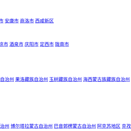
市
安康市
商洛市
西咸新区
凉市
酒泉市
庆阳市
定西市
陇南市
自治州
果洛藏族自治州
玉树藏族自治州
海西蒙古族藏族自治州
治州
博尔塔拉蒙古自治州
巴音郭楞蒙古自治州
阿克苏地区
克孜