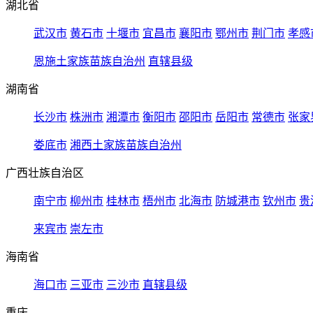
湖北省
武汉市
黄石市
十堰市
宜昌市
襄阳市
鄂州市
荆门市
孝感
恩施土家族苗族自治州
直辖县级
湖南省
长沙市
株洲市
湘潭市
衡阳市
邵阳市
岳阳市
常德市
张家
娄底市
湘西土家族苗族自治州
广西壮族自治区
南宁市
柳州市
桂林市
梧州市
北海市
防城港市
钦州市
贵
来宾市
崇左市
海南省
海口市
三亚市
三沙市
直辖县级
重庆