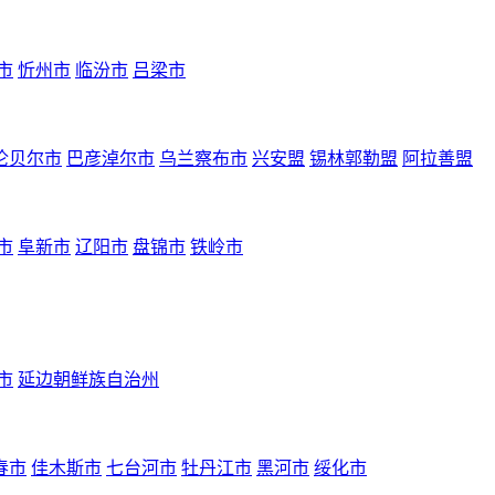
市
忻州市
临汾市
吕梁市
伦贝尔市
巴彦淖尔市
乌兰察布市
兴安盟
锡林郭勒盟
阿拉善盟
市
阜新市
辽阳市
盘锦市
铁岭市
市
延边朝鲜族自治州
春市
佳木斯市
七台河市
牡丹江市
黑河市
绥化市