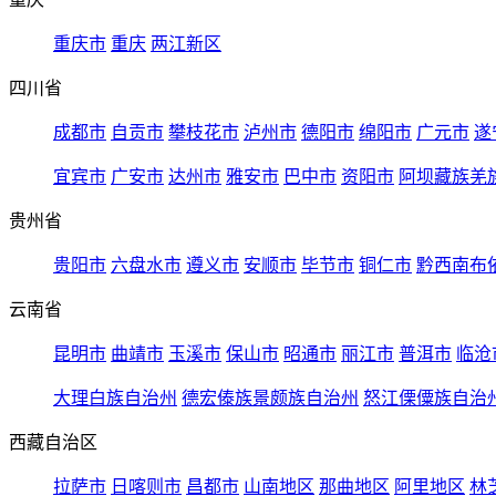
重庆市
重庆
两江新区
四川省
成都市
自贡市
攀枝花市
泸州市
德阳市
绵阳市
广元市
遂
宜宾市
广安市
达州市
雅安市
巴中市
资阳市
阿坝藏族羌
贵州省
贵阳市
六盘水市
遵义市
安顺市
毕节市
铜仁市
黔西南布
云南省
昆明市
曲靖市
玉溪市
保山市
昭通市
丽江市
普洱市
临沧
大理白族自治州
德宏傣族景颇族自治州
怒江傈僳族自治
西藏自治区
拉萨市
日喀则市
昌都市
山南地区
那曲地区
阿里地区
林