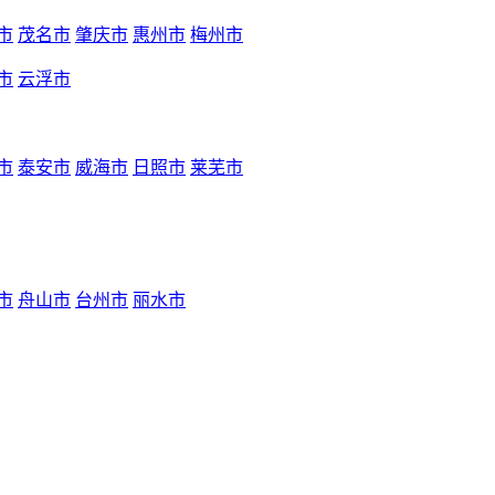
市
茂名市
肇庆市
惠州市
梅州市
市
云浮市
市
泰安市
威海市
日照市
莱芜市
市
舟山市
台州市
丽水市