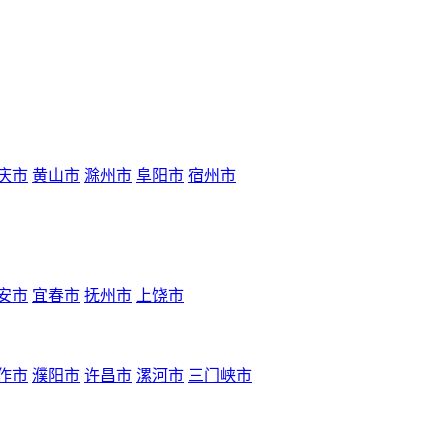
庆市
黄山市
滁州市
阜阳市
宿州市
安市
宜春市
抚州市
上饶市
作市
濮阳市
许昌市
漯河市
三门峡市