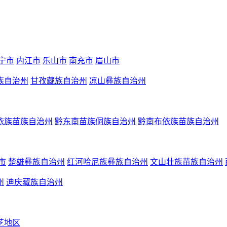
宁市
内江市
乐山市
南充市
眉山市
族自治州
甘孜藏族自治州
凉山彝族自治州
依族苗族自治州
黔东南苗族侗族自治州
黔南布依族苗族自治州
市
楚雄彝族自治州
红河哈尼族彝族自治州
文山壮族苗族自治州
州
迪庆藏族自治州
芝地区