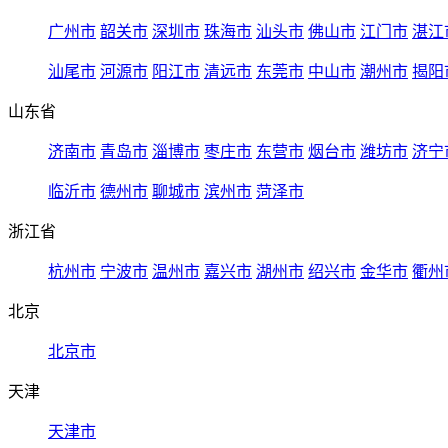
广州市
韶关市
深圳市
珠海市
汕头市
佛山市
江门市
湛江
汕尾市
河源市
阳江市
清远市
东莞市
中山市
潮州市
揭阳
山东省
济南市
青岛市
淄博市
枣庄市
东营市
烟台市
潍坊市
济宁
临沂市
德州市
聊城市
滨州市
菏泽市
浙江省
杭州市
宁波市
温州市
嘉兴市
湖州市
绍兴市
金华市
衢州
北京
北京市
天津
天津市