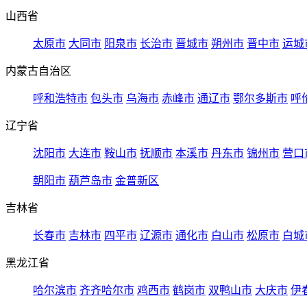
山西省
太原市
大同市
阳泉市
长治市
晋城市
朔州市
晋中市
运城
内蒙古自治区
呼和浩特市
包头市
乌海市
赤峰市
通辽市
鄂尔多斯市
呼
辽宁省
沈阳市
大连市
鞍山市
抚顺市
本溪市
丹东市
锦州市
营口
朝阳市
葫芦岛市
金普新区
吉林省
长春市
吉林市
四平市
辽源市
通化市
白山市
松原市
白城
黑龙江省
哈尔滨市
齐齐哈尔市
鸡西市
鹤岗市
双鸭山市
大庆市
伊