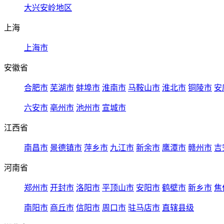
大兴安岭地区
上海
上海市
安徽省
合肥市
芜湖市
蚌埠市
淮南市
马鞍山市
淮北市
铜陵市
安
六安市
亳州市
池州市
宣城市
江西省
南昌市
景德镇市
萍乡市
九江市
新余市
鹰潭市
赣州市
吉
河南省
郑州市
开封市
洛阳市
平顶山市
安阳市
鹤壁市
新乡市
焦
南阳市
商丘市
信阳市
周口市
驻马店市
直辖县级