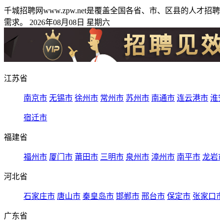
千城招聘网www.zpw.net是覆盖全国各省、市、区县的
需求。 2026年08月08日 星期六
江苏省
南京市
无锡市
徐州市
常州市
苏州市
南通市
连云港市
淮
宿迁市
福建省
福州市
厦门市
莆田市
三明市
泉州市
漳州市
南平市
龙岩
河北省
石家庄市
唐山市
秦皇岛市
邯郸市
邢台市
保定市
张家口
广东省