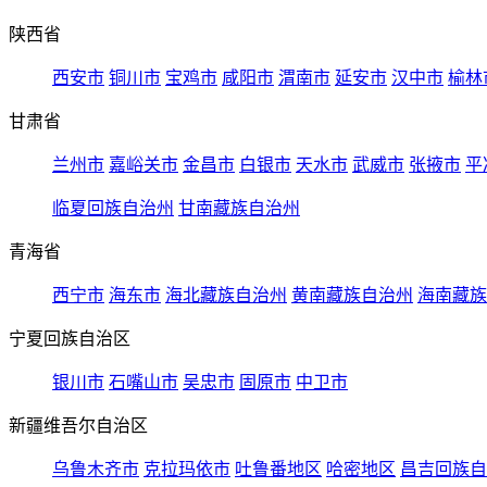
陕西省
西安市
铜川市
宝鸡市
咸阳市
渭南市
延安市
汉中市
榆林
甘肃省
兰州市
嘉峪关市
金昌市
白银市
天水市
武威市
张掖市
平
临夏回族自治州
甘南藏族自治州
青海省
西宁市
海东市
海北藏族自治州
黄南藏族自治州
海南藏族
宁夏回族自治区
银川市
石嘴山市
吴忠市
固原市
中卫市
新疆维吾尔自治区
乌鲁木齐市
克拉玛依市
吐鲁番地区
哈密地区
昌吉回族自