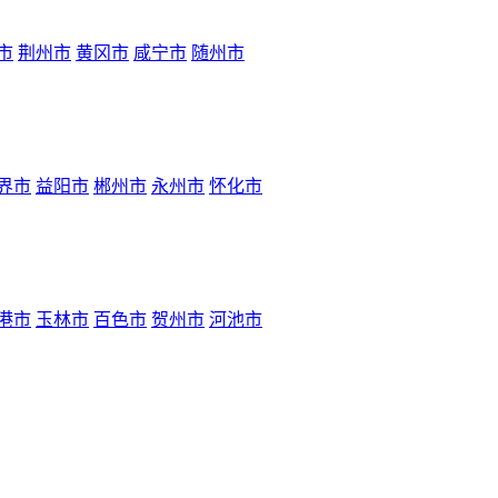
市
荆州市
黄冈市
咸宁市
随州市
界市
益阳市
郴州市
永州市
怀化市
港市
玉林市
百色市
贺州市
河池市